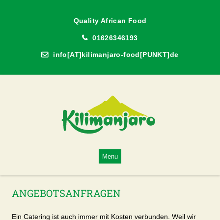
Quality African Food
01626346193
info[AT]kilimanjaro-food[PUNKT]de
Kilimanjaro
Skip
Menu
to
content
ANGEBOTSANFRAGEN
Ein Catering ist auch immer mit Kosten verbunden. Weil wir