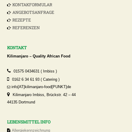
KONTAKFORMULAR
n
a
ANGEBOTSANFRAGE
t
REZEPTE
i
REFERENZEN
v
e
:
KONTAKT
Kilimanjaro – Quality African Food
01575 0434631 ( Imbiss )
0162 6 34 61 93 ( Catering )
info[AT]kilimanjaro-food[PUNKT]de
Kilimanjaro Imbiss, Brückstr. 42 – 44
44135 Dortmund
LEBENSMITTEL INFO
Allergiekennzeichnung