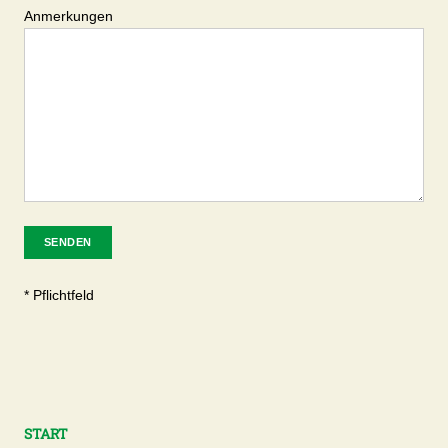
Anmerkungen
* Pflichtfeld
A
l
t
e
START
r